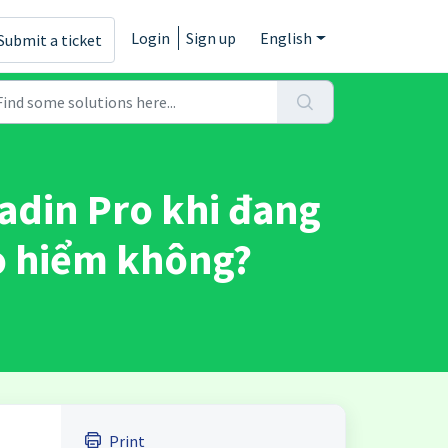
Login
Sign up
English
Submit a ticket
ladin Pro khi đang
ảo hiểm không?
Print